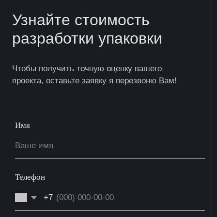
формирует впечатление о вашем товаре и
бренде. Если хотите, чтобы ваш продукт
заметили среди множества других,
займитесь разработкой упаковки.
Привлекающий внимание дизайн
Вот что важно: дизайн упаковки должен
передавать дух вашего бренда. Чем
креативнее упаковка, тем выше шанс, что
покупатель остановит свой выбор именно на
вас. Вам нужно сделать так, чтобы упаковка
не просто защищала продукт, но и вызывала
желание купить его.
Индивидуальные решения
Каждый бизнес уникален, и упаковка должна
соответствовать этому. Мы предлагаем